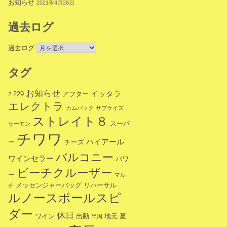
お知らせ
2021年4月26日
過去ログ
過去ログ
タグ
お知らせ
イッタラ
229
アフター
2
エレクトラ
カムバック
サプライズ
ストレイト８
スーパ
サーモン
チワワ
ハイアール
ー
チーズ
バルコニー
ワインセラー
パワ
ビーチクルーザー
ー
マル
メッセンジャーバッグ
リハーサル
チ
ルノースポールスピ
ダー
休日
ワイン
出動
地元
夏
半周