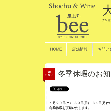
大阪府大
HOME
店舗情報
お問い
冬季休暇のお知
No.
11908
１月２９日(土) ３０日(日) ３１日(月)
冬季休暇を頂戴いたします。